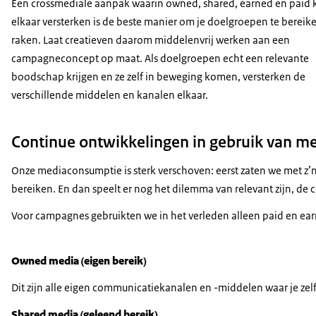
Een crossmediale aanpak waarin
owned, shared, earned
en
paid
elkaar versterken is de beste manier om je doelgroepen te bereike
raken. Laat creatieven daarom middelenvrij werken aan een
campagneconcept op maat. Als doelgroepen echt een relevante
boodschap krijgen en ze zelf in beweging komen, versterken de
verschillende middelen en kanalen elkaar.
Continue ontwikkelingen in gebruik van m
Onze mediaconsumptie is sterk verschoven: eerst zaten we met z’n
bereiken. En dan speelt er nog het dilemma van relevant zijn, de 
Voor campagnes gebruikten we in het verleden alleen
paid
en
ea
Owned
media (eigen bereik)
Dit zijn alle eigen communicatiekanalen en -middelen waar je zel
Shared
media (geleend bereik)