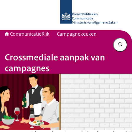
Naar de homepage van Communicati
Dienst Publiek en
Communicatie
Ministerie van Algemene Zaken
CommunicatieRijk
Campagnekeuken
Vu
Crossmediale aanpak van
campagnes