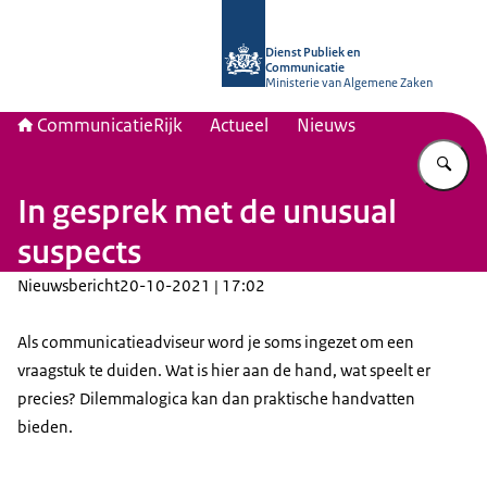
Naar de homepage van Communicati
Dienst Publiek en
Communicatie
Ministerie van Algemene Zaken
CommunicatieRijk
Actueel
Nieuws
Vu
In gesprek met de unusual
suspects
Nieuwsbericht
20-10-2021 | 17:02
Als communicatieadviseur word je soms ingezet om een
vraagstuk te duiden. Wat is hier aan de hand, wat speelt er
precies? Dilemmalogica kan dan praktische handvatten
bieden.