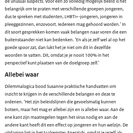
de unusual suspects. Voor een zo volledig mogelijk beeld is het
belangrijk om te praten met verschillende groepen jongeren,
dus te spreken met studenten, LHBTI+-jongeren, jongeren in
pleeggezinnen, enzovoort. Iedereen mag gehoord worden.’ In
dit soort gesprekken komen vaak belangen naar voren die een
buitenstaander niet kan bedenken. ‘En als je zelf wel al op het
goede spoor zat, dan lukt het je niet om dit in dezelfde
woorden te vatten. Dit, omdat je je nooit 100% in het
perspectief kunt plaatsen van de doelgroep zelf.’
Allebei waar
Dilemmalogica bood Susanne praktische handvatten om
inzicht te krijgen in de verschillende belangen en deze te
ordenen. ‘Het zijn beleidslijnen die gevoelsmatig kunnen
botsen, maar het mag er allebei zijn en is allebei waar. Aan de
ene kant zijn maatregelen tegen het virus nodig en aan de
andere kant heeft dit een effect op jongeren en hun welzijn. De
uitdaging ligt in het taalregister. Enerzijds, omdat je jezelf als