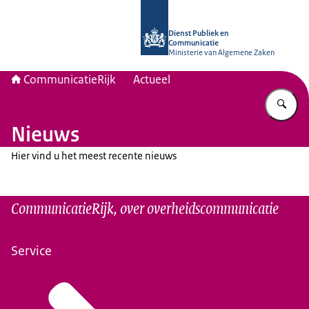
Naar de homepage van Communicati
Dienst Publiek en
Communicatie
Ministerie van Algemene Zaken
CommunicatieRijk
Actueel
Vu
Nieuws
Hier vind u het meest recente nieuws
CommunicatieRijk, over overheidscommunicatie
Service