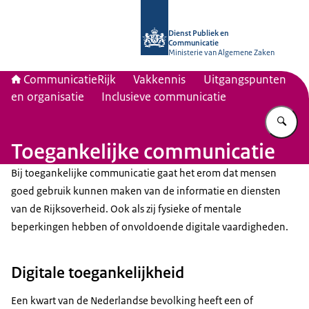
Naar de homepage van Communicati
Dienst Publiek en
Communicatie
Ministerie van Algemene Zaken
CommunicatieRijk
Vakkennis
Uitgangspunten
en organisatie
Inclusieve communicatie
Vu
Toegankelijke communicatie
Bij toegankelijke communicatie gaat het erom
dat mensen
goed gebruik kunnen maken van de informatie en diensten
van de Rijksoverheid. Ook als zij fysieke of mentale
beperkingen hebben of onvoldoende digitale vaardigheden.
Digitale toegankelijkheid
Een kwart van de Nederlandse bevolking heeft een of