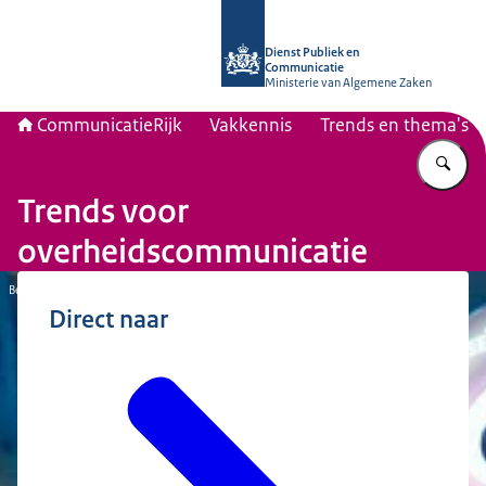
Naar de homepage van Communicati
Dienst Publiek en
Communicatie
Ministerie van Algemene Zaken
CommunicatieRijk
Vakkennis
Trends en thema's
Vu
Trends voor
overheidscommunicatie
Beeld: © Hollandse Hoogte
Direct naar