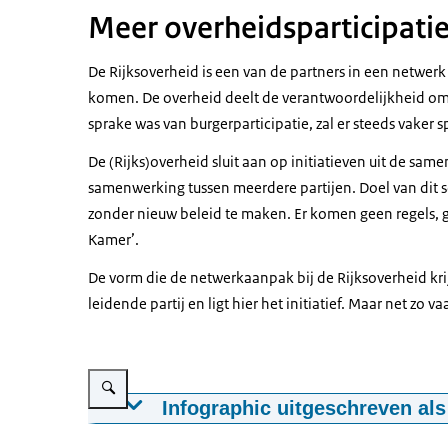
Meer overheidsparticipati
De Rijksoverheid is een van de partners in een netwer
komen. De overheid deelt de verantwoordelijkheid om 
sprake was van burgerparticipatie, zal er steeds vaker s
De (Rijks)overheid sluit aan op initiatieven uit de same
samenwerking tussen meerdere partijen. Doel van dit so
zonder nieuw beleid te maken. Er komen geen regels, ge
Kamer’.
De vorm die de netwerkaanpak bij de Rijksoverheid krijg
leidende partij en ligt hier het initiatief. Maar net zo v
Vergroot afbeelding Factor C - Anders beleid maken
Infographic uitgeschreven als
Kwadrant met 2 assen. Op de verticale as sta