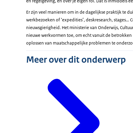
en regelgeving, en over je eigen rol. Dat is inmiddels e
Effectiviteit en efficiency staan centraal,
Er zijn veel manieren om in de dagelijkse praktijk te 
Kwadrant 3: Netwerk
werkbezoeken of ‘expedities’, deskresearch, stages… C
nieuwsgierigheid. Het ministerie van Onderwijs, Cultuu
(snijvlak Markt en gemeenschap en Publieke p
nieuwe werkvormen toe, om echt vanuit de betrokken p
Overheid is 'in the lead' en zoekt samenwer
oplossen van maatschappelijke problemen te onderzo
Horizontale samenwerking, doelen gezame
Meer over dit onderwerp
Onderhandelen of compromis, afspraken v
Kwadrant 4: Responsie
(snijvlak Markt en gemeenschap en Politieke
Initiatief van onderop
Netwerksturing
Overheidsparticipatie (kan ook zonder ove
initiatief. Met georganiseerde, maar ook o