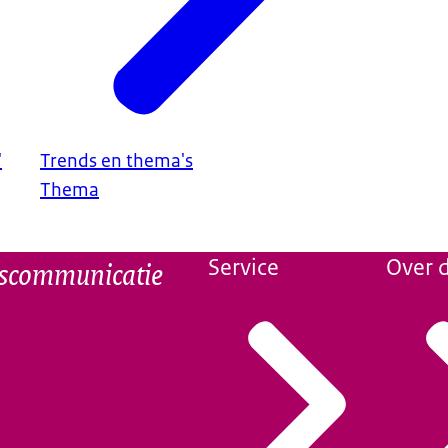
'
Trends en thema's
Thema
dscommunicatie
Service
Over d