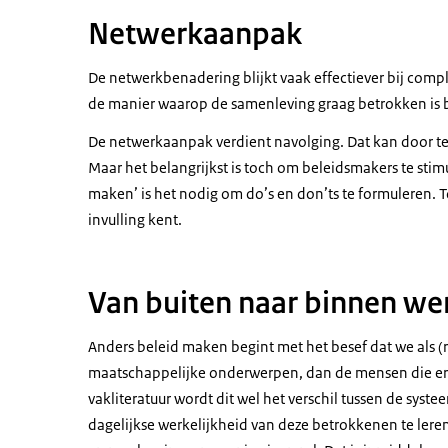
keuze. Op de horizontale as staat links Over
Netwerkaanpak
Kwadrant 1: Rechtmat
De netwerkbenadering blijkt vaak effectiever bij compl
(snijvlak Overheid en Politieke keuze)
de manier waarop de samenleving graag betrokken is b
Politiek debat bepaalt publieke belangen, bi
De netwerkaanpak verdient navolging. Dat kan door te
Maar het belangrijkst is toch om beleidsmakers te stim
Uitvoering wet- en regelgeving
maken’ is het nodig om do’s en don’ts te formuleren. To
Bewaken rechten en plichten
invulling kent.
Procedurele zorgvuldigheid staat centraal
Goed bestuur
Overheid stuurt hiërarchisch
Van buiten naar binnen we
Kwadrant 2: Prestere
Anders beleid maken begint met het besef dat we als 
(snijvlak Overheid en Publieke prestatie)
maatschappelijke onderwerpen, dan de mensen die er 
vakliteratuur wordt dit wel het verschil tussen de sys
Prestatiesturing (verticaal)
dagelijkse werkelijkheid van deze betrokkenen te lere
Marktdenken: overheid als bedrijf, burger a