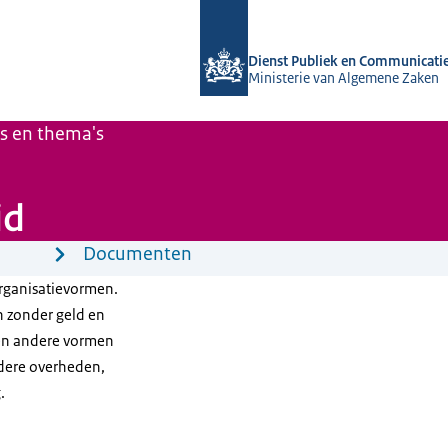
Naar de homepage van Communicatie
Dienst Publiek en Communicati
Ministerie van Algemene Zaken
s en thema's
id
Documenten
organisatievormen.
n zonder geld en
 en andere vormen
dere overheden,
.