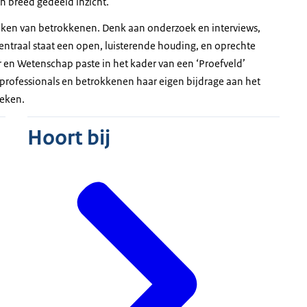
en breed gedeeld inzicht.
 een goed doel moet meetbaar zijn
duiken van betrokkenen. Denk aan onderzoek en interviews,
ende Overheid
entraal staat een open, luisterende houding, en oprechte
r en Wetenschap paste in het kader van een ‘Proefveld’
restatie)
rofessionals en betrokkenen haar eigen bijdrage aan het
king met andere partijen (veelal koepels)
eken.
nlijk bepaald
Hoort bij
astgelegd in akkoorden of convenanten
ve. participerende Overheid
 keuze)
rheid), ruimte en ondersteuning bieden aan maatschappelijk
ngeorganiseerde partijen