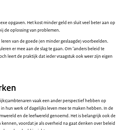
heid en rechts Markt en gemeenschap.
ige Overheid
exe opgaven. Het kost minder geld en sluit veel beter aan op
ij de oplossing van problemen.
jvoorbeeld:
 leren van de goede (en minder geslaagde) voorbeelden.
uleren er mee aan de slag te gaan. Om ‘anders beleid te
ch leert de praktijk dat ieder vraagstuk ook weer zijn eigen
rken
nde Overheid
(rijks)ambtenaren vaak een ander perspectief hebben op
in hun werk of dagelijks leven mee te maken hebben. In de
teemwereld en de leefwereld genoemd. Het is belangrijk ook de
n kennen, voordat je als overheid na gaat denken over beleid
ls klant