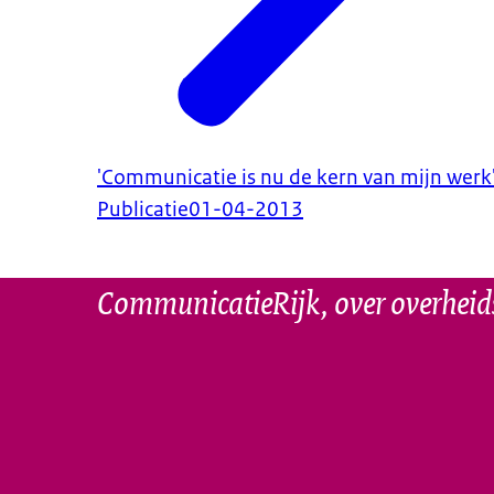
'Communicatie is nu de kern van mijn werk
Publicatie
01-04-2013
CommunicatieRijk, over overhei