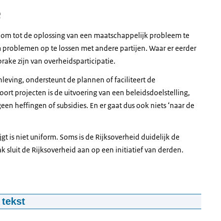
e
k om tot de oplossing van een maatschappelijk probleem te
problemen op te lossen met andere partijen. Waar er eerder
prake zijn van overheidsparticipatie.
nleving, ondersteunt de plannen of faciliteert de
ort projecten is de uitvoering van een beleidsdoelstelling,
en heffingen of subsidies. En er gaat dus ook niets ‘naar de
t is niet uniform. Soms is de Rijksoverheid duidelijk de
aak sluit de Rijksoverheid aan op een initiatief van derden.
 tekst
at bovenaan Publieke prestatie en onderaan Politieke