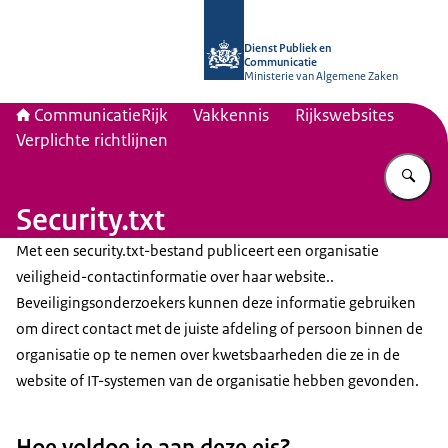
Naar de homepage van Communicati
Dienst Publiek en
Communicatie
Ministerie van Algemene Zaken
CommunicatieRijk
Vakkennis
Rijkswebsites
Verplichte richtlijnen
Vu
Security.txt
Met een security.txt-bestand publiceert een organisatie
veiligheid-contactinformatie over haar website..
Beveiligingsonderzoekers kunnen deze informatie gebruiken
om direct contact met de juiste afdeling of persoon binnen de
organisatie op te nemen over kwetsbaarheden die ze in de
website of IT-systemen van de organisatie hebben gevonden.
Hoe voldoe je aan deze eis?