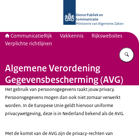
Naar de homepage van Communicati
Dienst Publiek en
Communicatie
Ministerie van Algemene Zaken
CommunicatieRijk
Vakkennis
Rijkswebsites
Verplichte richtlijnen
Vu
Algemene Verordening
Gegevensbescherming (AVG)
Het gebruik van persoonsgegevens raakt jouw privacy.
Persoonsgegevens mogen dan ook niet zomaar verwerkt
worden. In de Europese Unie geldt hiervoor uniforme
privacywetgeving, deze is in Nederland bekend als de AVG.
Met de komst van de AVG zijn de privacy-rechten van