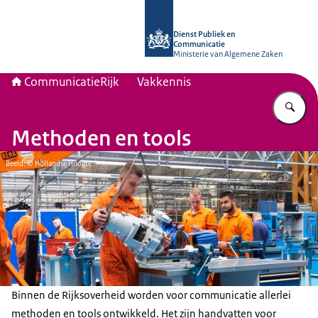
Naar de homepage van Communicati
Dienst Publiek en
Communicatie
Ministerie van Algemene Zaken
CommunicatieRijk
Vakkennis
Vu
Methoden en tools
Beeld: © Hollandse Hoogte
Binnen de Rijksoverheid worden voor communicatie allerlei
methoden en tools ontwikkeld. Het zijn handvatten voor