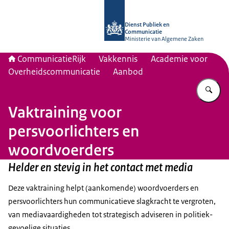
Naar de homepage van Communicati
Dienst Publiek en
Communicatie
Ministerie van Algemene Zaken
CommunicatieRijk
Vakkennis
Academie voor
Overheidscommunicatie
Aanbod
Vu
Vaktraining voor
persvoorlichters en
woordvoerders
Helder en stevig in het contact met media
Deze vaktraining helpt (aankomende) woordvoerders en
persvoorlichters hun communicatieve slagkracht te vergroten,
van mediavaardigheden tot strategisch adviseren in politiek-
gevoelige situaties.