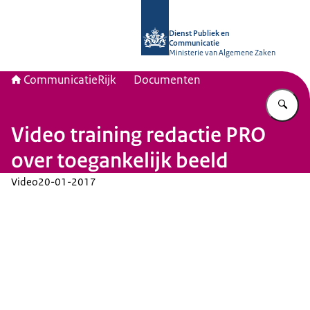
Naar de homepage van Communicati
Dienst Publiek en
Communicatie
Ministerie van Algemene Zaken
CommunicatieRijk
Documenten
Vu
Video training redactie PRO
over toegankelijk beeld
Video
20-01-2017