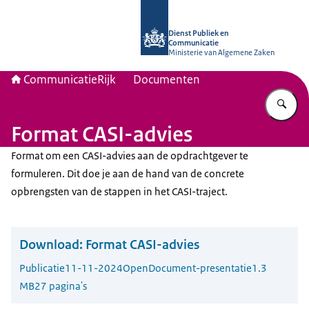
Naar de homepage van Communicati
Dienst Publiek en
Communicatie
Ministerie van Algemene Zaken
CommunicatieRijk
Documenten
Vu
Format CASI-advies
Format om een CASI-advies aan de opdrachtgever te
formuleren. Dit doe je aan de hand van de concrete
opbrengsten van de stappen in het CASI-traject.
Download:
Format CASI-advies
Publicatie
11-11-2024
OpenDocument-presentatie
1.3
MB
27 pagina's