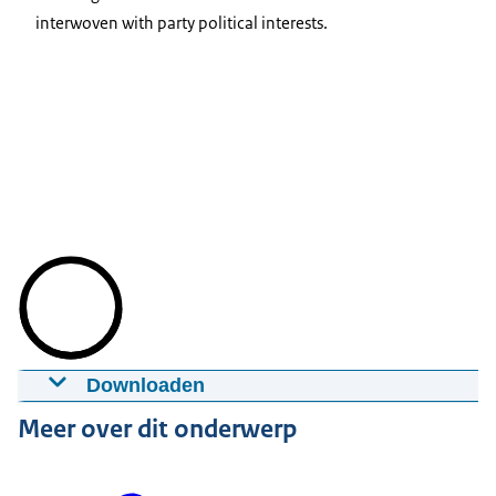
interwoven with party political interests.
Downloaden
Explainervideo Uitgangspunten
Meer over dit onderwerp
Communicatie Rijksoverheid
12-06-2025
04:21
mp4
586 MB